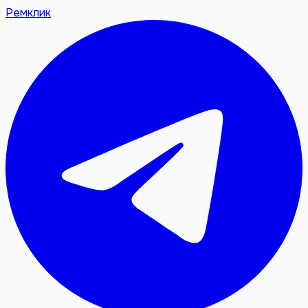
Ремклик