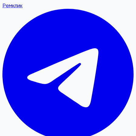
Ремклик