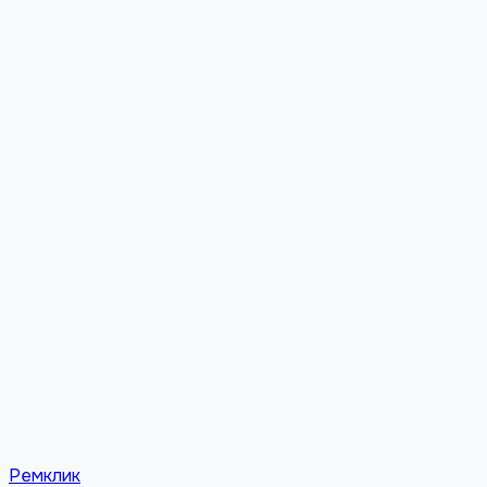
Энка
Пашковский
Фестивальный
Славянский
Гидростроит
лет Победы
КСК
ХБК
Ремклик