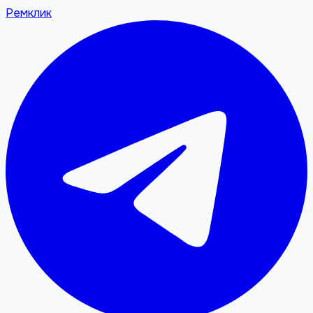
Ремклик