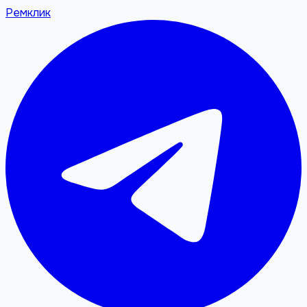
Ремклик