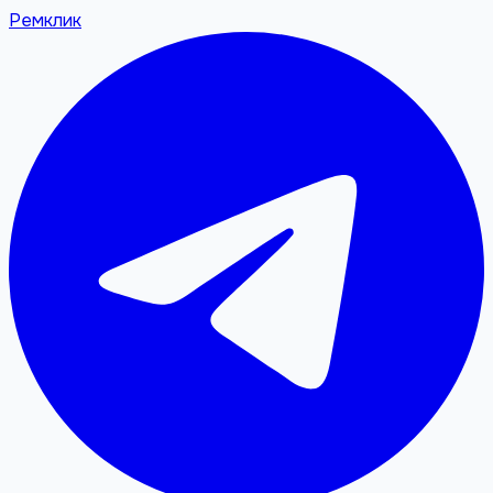
Ремклик