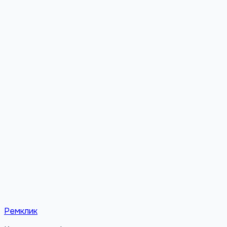
Энка
Пашковский
Юбилейный
Славянский
Гидростроител
лет Победы
КСК
ХБК
Ремклик