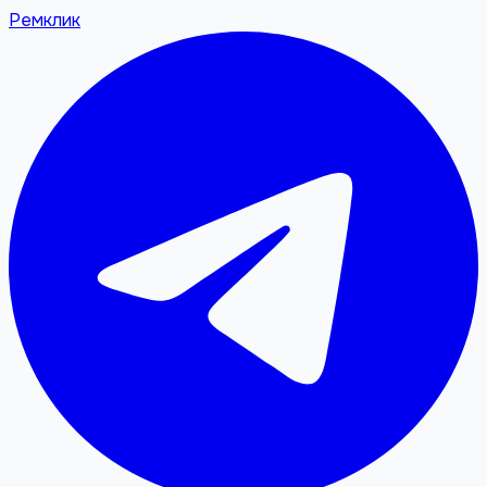
Ремклик