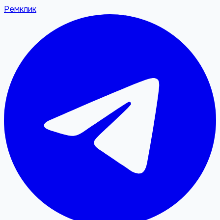
Ремклик