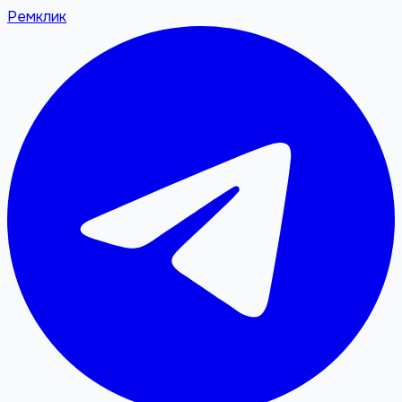
Ремклик