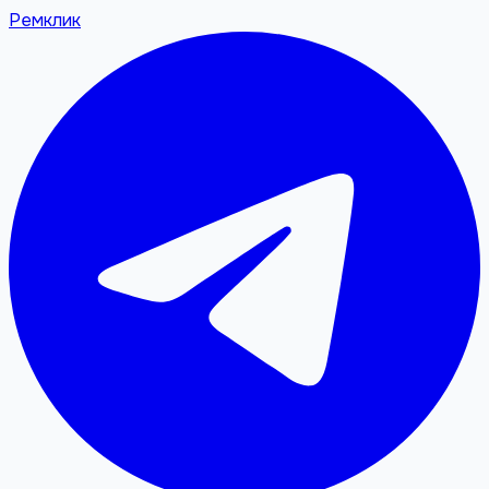
Ремклик