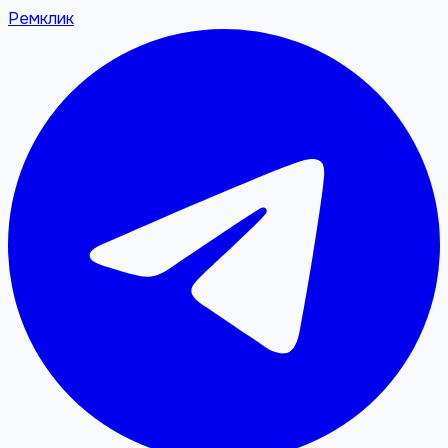
Ремклик