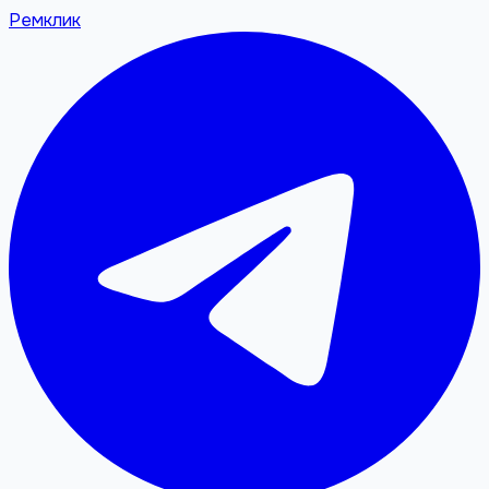
Ремклик